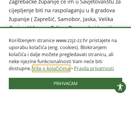
Zagrebačke županije će im u Savjetovalištu za
cijepljenje biti na raspolaganju u 8 gradova
županije ( Zaprešić, Samobor, Jaska, Velika
Gorica, Vrbovec, Zelina, Dugo selo i Ivanić
Grad).
Korištenjem stranice www.zzjz-zz.hr pristajete na
uporabu kolačića (eng. cookies). Blokiranjem
U savjetovalištu se mogu dobiti informacije i
kolačića i dalje možete pregledavati stranicu, ali
neke njezine funkcionalnosti Vam neće biti
o drugim neobaveznim cijepljenjima koja se
dostupne.
Više o kolačićima
•
Pravila privatnosti
preporučuju u specifičnim situacijama.
Potrebno je javiti se u područnu
PRIHVAĆAM
epidemiološku ispostavu Zavoda za javno
zdravstvo telefonom i dogovoriti termin
(kontakti dostupni na web stranici Zavoda)..
USLUGE »