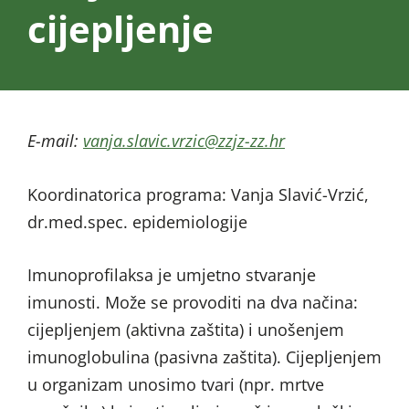
cijepljenje
E-mail:
@cizrv.civals.ajnav
rh.zz-zjzz
Koordinatorica programa: Vanja Slavić-Vrzić,
dr.med.spec. epidemiologije
Imunoprofilaksa je umjetno stvaranje
imunosti. Može se provoditi na dva načina:
cijepljenjem (aktivna zaštita) i unošenjem
imunoglobulina (pasivna zaštita). Cijepljenjem
u organizam unosimo tvari (npr. mrtve