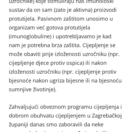
uzročnike) koje stimuliraju naš imunološki
sustav da on sam (zato je aktivna) proizvodi
protutijela. Pasivnom zaštitom unosimo u
organizam već gotova protutijela
(imunoglobuline) i upotrebljavamo je kad
nam je potrebna brza zaštita. Cijepljenje se
može obaviti prije izloženosti uzročniku (npr.
cijepljenje djece protiv ospica) ili nakon
izloženosti uzročniku (npr. cijepljenje protiv
bjesnoće nakon ugriza bijesne ili na bjesnoću
sumnjive životinje).
Zahvaljujući obveznom programu cijepljenja i
dobrom obuhvatu cijepljenjem u Zagrebačkoj
županiji danas smo zaboravili da neke