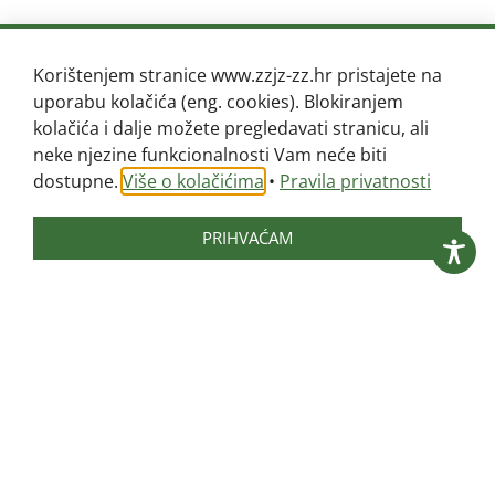
Kalendar cijepljenja:
Korištenjem stranice www.zzjz-zz.hr pristajete na
uporabu kolačića (eng. cookies). Blokiranjem
kolačića i dalje možete pregledavati stranicu, ali
I. razred – cijepljenje protiv: ospica, zaušnjaka
neke njezine funkcionalnosti Vam neće biti
(parotitisa), rubeole: na pregledu za upis u
dostupne.
Više o kolačićima
•
Pravila privatnosti
prvi razred i protiv dječje paralize tijekom
prvog razreda. Protiv difterije i tetanusa cijepe
PRIHVAĆAM
se tijekom prvog razreda djeca koja se unazad
pet godina nisu cijepila protiv navedenih
bolesti.
VI. razred – cijepljenje protiv: hepatitisa B –
provjera cjepnog statusa i nadoknada
propuštenih doza.