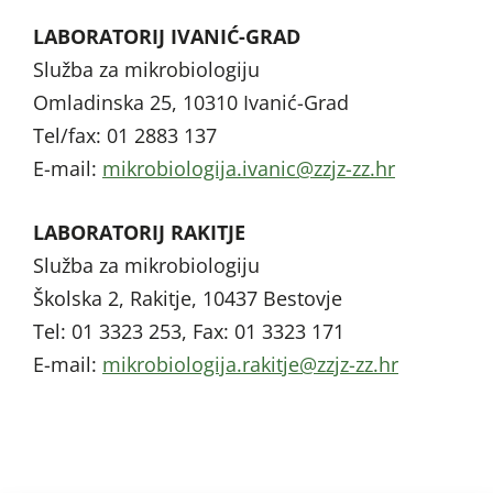
LABORATORIJ IVANIĆ-GRAD
Služba za mikrobiologiju
Omladinska 25, 10310 Ivanić-Grad
Tel/fax: 01 2883 137
E-mail:
@cinavi.ajigoloiborkim
rh.zz-zjzz
LABORATORIJ RAKITJE
Služba za mikrobiologiju
Školska 2, Rakitje, 10437 Bestovje
Tel: 01 3323 253, Fax: 01 3323 171
E-mail:
@ejtikar.ajigoloiborkim
rh.zz-zjzz