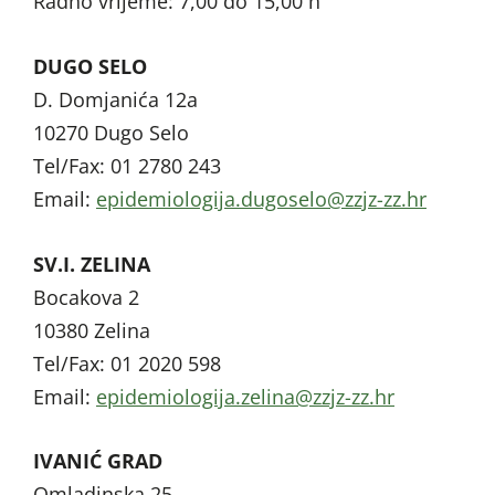
Radno vrijeme: 7,00 do 15,00 h
DUGO SELO
D. Domjanića 12a
10270 Dugo Selo
Tel/Fax: 01 2780 243
Email:
@olesogud.ajigoloimedipe
rh.zz-zjzz
SV.I. ZELINA
Bocakova 2
10380 Zelina
Tel/Fax: 01 2020 598
Email:
@anilez.ajigoloimedipe
rh.zz-zjzz
IVANIĆ GRAD
Omladinska 25