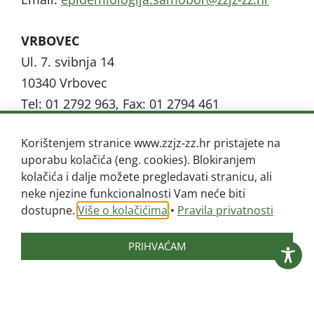
VRBOVEC
Ul. 7. svibnja 14
10340 Vrbovec
Tel: 01 2792 963, Fax: 01 2794 461
Email:
@cevobrv.ajigoloimedipe
rh.zz-zjzz
Korištenjem stranice www.zzjz-zz.hr pristajete na
uporabu kolačića (eng. cookies). Blokiranjem
VELIKA GORICA
kolačića i dalje možete pregledavati stranicu, ali
Matice hrvatske bb,
neke njezine funkcionalnosti Vam neće biti
10410 Velika Gorica
dostupne.
Više o kolačićima
•
Pravila privatnosti
Tel: 01 6221 233, Fax: 01 6251 308
PRIHVAĆAM
Email:
@acirogakilev.ajigoloimedipe
rh.zz-zjzz
ZAPREŠIĆ
P. Lončara 1