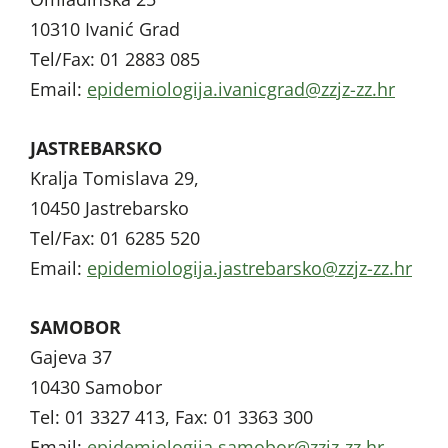
10310 Ivanić Grad
Tel/Fax: 01 2883 085
Email:
@dargcinavi.ajigoloimedipe
rh.zz-zjzz
JASTREBARSKO
Kralja Tomislava 29,
10450 Jastrebarsko
Tel/Fax: 01 6285 520
Email:
@oksrabertsaj.ajigoloimedipe
rh.zz-zjzz
SAMOBOR
Gajeva 37
10430 Samobor
Tel: 01 3327 413, Fax: 01 3363 300
Email:
@robomas.ajigoloimedipe
rh.zz-zjzz