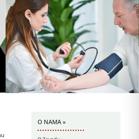
O NAMA »
nu