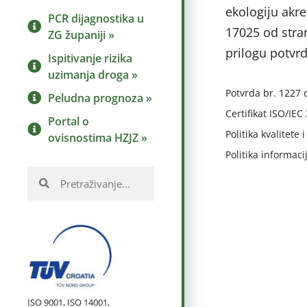
ekologiju akre
PCR dijagnostika u
17025 od stra
ZG županiji »
prilogu potvrd
Ispitivanje rizika
uzimanja droga »
Potvrda br. 1227 
Peludna prognoza »
Certifikat ISO/IEC
Portal o
Politika kvalitete i
ovisnostima HZJZ »
Politika informaci
ISO 9001, ISO 14001,