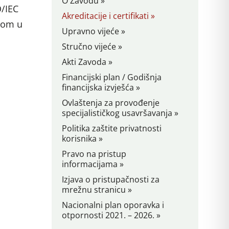
O Zavodu »
O/IEC
Akreditacije i certifikati »
anom u
Upravno vijeće »
Stručno vijeće »
Akti Zavoda »
Financijski plan / Godišnja
financijska izvješća »
Ovlaštenja za provođenje
specijalističkog usavršavanja »
Politika zaštite privatnosti
korisnika »
Pravo na pristup
informacijama »
Izjava o pristupačnosti za
mrežnu stranicu »
Nacionalni plan oporavka i
otpornosti 2021. – 2026. »