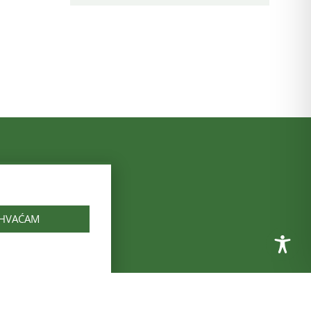
vod za javno
IHVAĆAM
 županija
o zdravstva
rvatske
vod za zdravstveno