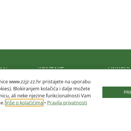
KONTAKT
LINKOVI
nice www.zzjz-zz.hr pristajete na uporabu
Adresa: Mokrička 54, 10290
Hrvatski za
okies). Blokiranjem kolačića i dalje možete
Zaprešić
zdravstvo
PR
nicu, ali neke njezine funkcionalnosti Vam
Telefon: 01 3319 109
Zagrebačka
026.
ne.
Više o kolačićima
•
Pravila privatnosti
Telefax: 01 3319 108
Ministarstv
Republike H
Email:
@ofni
rh.zz-zjzz
Hrvatski za
osiguranje