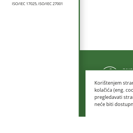
ISO/IEC 17025, ISO/IEC 27001
Korištenjem stra
kolačića (eng. co
pregledavati stra
© 2
neće biti dostup