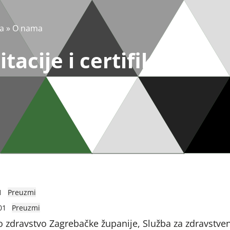
a
»
O nama
tacije i certifikati
1
Preuzmi
01
Preuzmi
o zdravstvo Zagrebačke županije, Služba za zdravstve