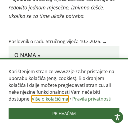
redovito jednom mjesečno, iznimno češće,
ukoliko se za time ukaže potreba.
Poslovnik o radu Stručnog vijeća 10.2.2026. →
O NAMA »
O Zavodu »
Korištenjem stranice www.zzjz-zz.hr pristajete na
uporabu kolačića (eng. cookies). Blokiranjem
Akreditacije i certifikati »
kolačića i dalje možete pregledavati stranicu, ali
Upravno vijeće »
neke njezine funkcionalnosti Vam neće biti
Stručno vijeće »
dostupne.
Više o kolačićima
•
Pravila privatnosti
Akti Zavoda »
PRIHVAĆAM
Financijski plan / Godišnja financijska
izvješća »