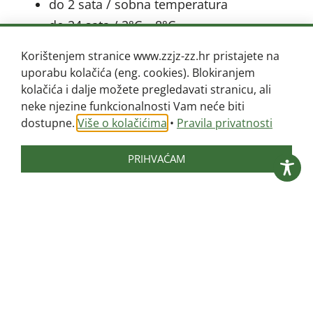
do 2 sata / sobna temperatura
do 24 sata / 2°C – 8°C
Korištenjem stranice www.zzjz-zz.hr pristajete na
uporabu kolačića (eng. cookies). Blokiranjem
Uzimanje uzorka iz trajnog katetera
kolačića i dalje možete pregledavati stranicu, ali
neke njezine funkcionalnosti Vam neće biti
Uzimanje uzorka:
dostupne.
Više o kolačićima
•
Pravila privatnosti
dezinficirati kateter na mjestu
PRIHVAĆAM
predviđenom za uzimanje uzorka 70%
alkoholom
presaviti cjevčicu katetera u obliku slova
U i sačekati da se urin nakupi
sterilnom iglom i špricom bez
dodirivanja aspirirati 5 – 10 mL urina
prenijeti uzorak u sterilnu