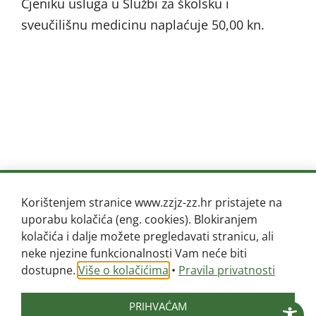
Cjeniku usluga u Službi za školsku i
sveučilišnu medicinu naplaćuje 50,00 kn.
Korištenjem stranice www.zzjz-zz.hr pristajete na
uporabu kolačića (eng. cookies). Blokiranjem
kolačića i dalje možete pregledavati stranicu, ali
USLUGE »
neke njezine funkcionalnosti Vam neće biti
dostupne.
Više o kolačićima
•
Pravila privatnosti
Služba za epidemiologiju
Služba za javno zdravstvo, mentalno
PRIHVAĆAM
zdravlje i prevenciju ovisnosti