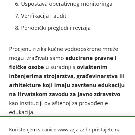
Uspostava operativnog monitoringa
Verifikacija i audit
Periodički pregledi i revizija
Procjenu rizika kućne vodoopskrbne mreže
mogu izrađivati samo
educirane pravne i
fizičke osobe
u suradnji s
ovlaštenim
inženjerima strojarstva, građevinarstva ili
arhitekture koji imaju završenu edukaciju
na Hrvatskom zavodu za javno zdravstvo
kao instituciji ovlaštenoj za provođenje
edukacija.
Zavod za javno zdravstvo Zagrebačke
Korištenjem stranice www.zzjz-zz.hr pristajete na