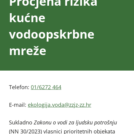
Procjena rizika
kućne
vodoopskrbne
mreže
Telefon:
01/6272 464
E-mail:
@adov.ajigoloke
rh.zz-zjzz
Sukladno
Zakonu o vodi za ljudsku potrošnju
(NN 30/2023) vlasnici prioritetnih objekata