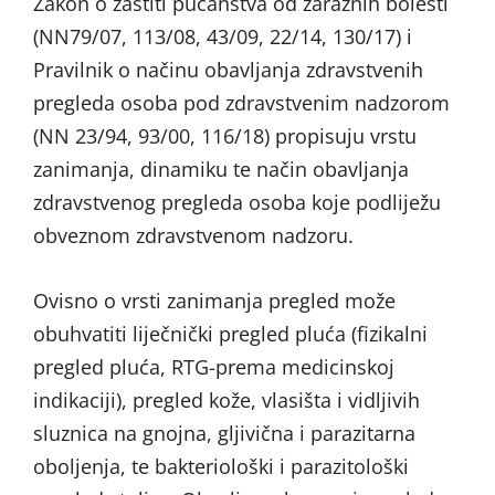
Zakon o zaštiti pučanstva od zaraznih bolesti
(NN79/07, 113/08, 43/09, 22/14, 130/17) i
Pravilnik o načinu obavljanja zdravstvenih
pregleda osoba pod zdravstvenim nadzorom
(NN 23/94, 93/00, 116/18) propisuju vrstu
zanimanja, dinamiku te način obavljanja
zdravstvenog pregleda osoba koje podliježu
obveznom zdravstvenom nadzoru.
Ovisno o vrsti zanimanja pregled može
obuhvatiti liječnički pregled pluća (fizikalni
pregled pluća, RTG-prema medicinskoj
indikaciji), pregled kože, vlasišta i vidljivih
sluznica na gnojna, gljivična i parazitarna
oboljenja, te bakteriološki i parazitološki