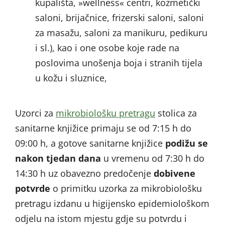
kupališta, »wellness« centri, kozmetički
saloni, brijačnice, frizerski saloni, saloni
za masažu, saloni za manikuru, pedikuru
i sl.), kao i one osobe koje rade na
poslovima unošenja boja i stranih tijela
u kožu i sluznice,
Uzorci za
mikrobiološku pretragu
stolica za
sanitarne knjižice primaju se od 7:15 h do
09:00 h, a gotove sanitarne knjižice
podižu se
nakon tjedan dana
u vremenu od 7:30 h do
14:30 h uz obavezno predočenje
dobivene
potvrde
o primitku uzorka za mikrobiološku
pretragu izdanu u higijensko epidemiološkom
odjelu na istom mjestu gdje su potvrdu i