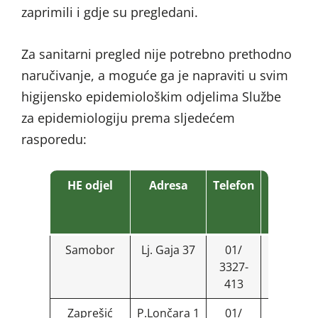
zaprimili i gdje su pregledani.
Za sanitarni pregled nije potrebno prethodno
naručivanje, a moguće ga je napraviti u svim
higijensko epidemiološkim odjelima Službe
za epidemiologiju prema sljedećem
rasporedu:
HE odjel
Adresa
Telefon
Dan
prijem
uzork
Samobor
Lj. Gaja 37
01/
utorak
3327-
413
Zaprešić
P.Lončara 1
01/
ponedjelj