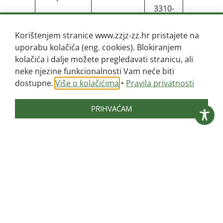
3310-
srijeda
722
Korištenjem stranice www.zzjz-zz.hr pristajete na
Jastrebarsko
K.
01/
četvrta
uporabu kolačića (eng. cookies). Blokiranjem
Tomislava
6272-
kolačića i dalje možete pregledavati stranicu, ali
29
744
neke njezine funkcionalnosti Vam neće biti
dostupne.
Više o kolačićima
•
Pravila privatnosti
Velika
Matice
01/
ponedjelj
Gorica
Hrvatske 5
6221-
utorak
233
srijeda
PRIHVAĆAM
četvrta
Dugo Selo
D.
01/
ponedjelj
Domjanića
2780-
srijeda
12
243
Ivanić Grad
Omladinska
01/
ponedjelj
25
2883-
utorak
085
srijeda
četvrta