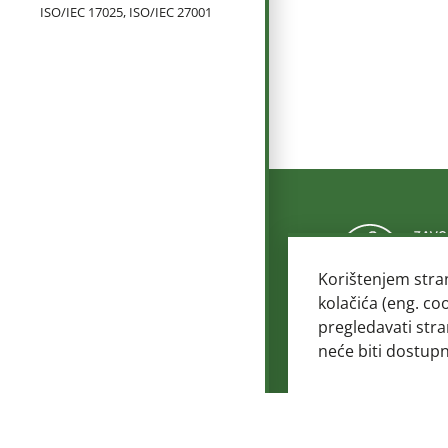
ISO/IEC 17025, ISO/IEC 27001
Korištenjem stra
kolačića (eng. co
pregledavati stra
© 2
neće biti dostup