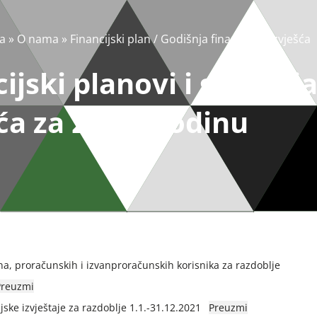
a
»
O nama
»
Financijski plan / Godišnja financijska izvješća
ijski planovi i godišnj
ća za 2021. godinu
̌una, proračunskih i izvanproračunskih korisnika za razdoblje
Preuzmi
ijske izvještaje za razdoblje 1.1.-31.12.2021
Preuzmi