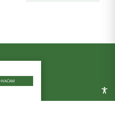
vod za javno
IHVAĆAM
 županija
o zdravstva
rvatske
vod za zdravstveno