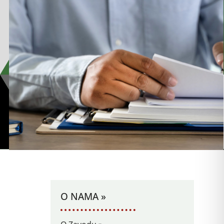
a
O NAMA »