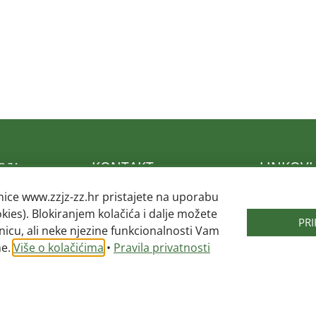
KONTAKT
LINKOVI
nice www.zzjz-zz.hr pristajete na uporabu
Adresa: Mokrička 54, 10290
Hrvatski za
okies). Blokiranjem kolačića i dalje možete
Zaprešić
zdravstvo
PR
nicu, ali neke njezine funkcionalnosti Vam
Telefon: 01 3319 109
Zagrebačka
026.
ne.
Više o kolačićima
•
Pravila privatnosti
Telefax: 01 3319 108
Ministarstv
Republike H
Email:
@ofni
rh.zz-zjzz
Hrvatski za
osiguranje