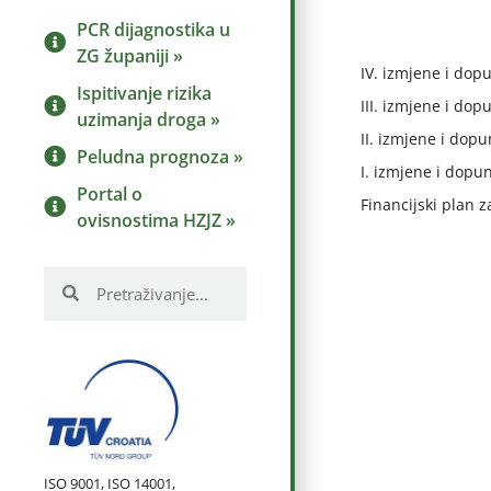
PCR dijagnostika u
ZG županiji »
IV. izmjene i dop
Ispitivanje rizika
III. izmjene i do
uzimanja droga »
II. izmjene i dop
Peludna prognoza »
I. izmjene i dopu
Portal o
Financijski plan 
ovisnostima HZJZ »
ISO 9001, ISO 14001,