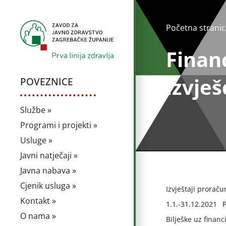
Početna stranic
Financ
izvješ
POVEZNICE
Službe »
Programi i projekti »
Usluge »
Javni natječaji »
Javna nabava »
Cjenik usluga »
Izvještaji prorac
Kontakt »
1.1.-31.12.2021
O nama »
Bilješke uz financ