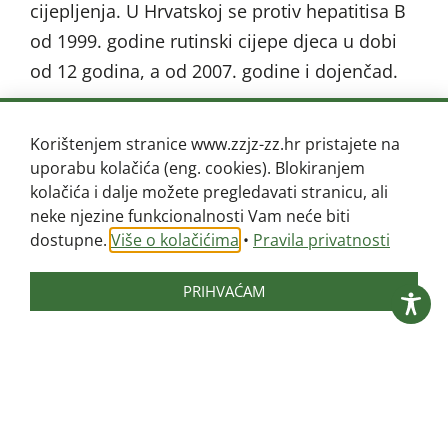
cijepljenja. U Hrvatskoj se protiv hepatitisa B
od 1999. godine rutinski cijepe djeca u dobi
od 12 godina, a od 2007. godine i dojenčad.
Kako prevenirati zarazu virusnim
Korištenjem stranice www.zzjz-zz.hr pristajete na
hepatitisima?
uporabu kolačića (eng. cookies). Blokiranjem
kolačića i dalje možete pregledavati stranicu, ali
neke njezine funkcionalnosti Vam neće biti
Prevencija virusnih hepatitisa uključuje
dostupne.
Više o kolačićima
•
Pravila privatnosti
epidemiološko praćenje, edukaciju populacije
o rizicima i načinima zaštite, cijepljenje protiv
PRIHVAĆAM
hepatitisa B, osiguranje kvalitete krvi i krvnih
pripravaka u sustavu zdravstvene zaštite,
sprječavanje i suzbijanje bolničkih infekcija,
nadzor nad invazivnim kozmetičkim
zahvatima (piercing, tetoviranje), rad s