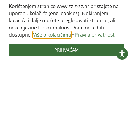
Korištenjem stranice www.zzjz-zz.hr pristajete na
uporabu kolačića (eng. cookies). Blokiranjem
kolačića i dalje možete pregledavati stranicu, ali
neke njezine funkcionalnosti Vam neće biti
dostupne.
Više o kolačićima
•
Pravila privatnosti
SLUŽBE »
PRIHVAĆAM
Služba za epidemiologiju »
Služba za gospodarske, pravne i opće
poslove »
Služba za javno zdravstvo, mentalno zdravlje i
prevenciju ovisnosti »
Služba za mikrobiologiju »
Služba za školsku i sveučilišnu medicinu »
Služba za zdravstvenu ekologiju »