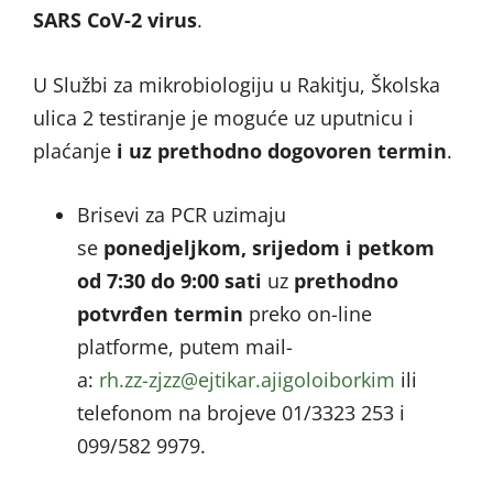
SARS CoV-2 virus
.
U Službi za mikrobiologiju u Rakitju, Školska
ulica 2 testiranje je moguće uz uputnicu i
plaćanje
i uz prethodno dogovoren termin
.
Brisevi za PCR uzimaju
se
ponedjeljkom, srijedom i petkom
od 7:30 do 9:00 sati
uz
prethodno
potvrđen termin
preko on-line
platforme, putem mail-
a:
@zzjz-zz.hr
mikrobiologija.rakitje
ili
telefonom na brojeve 01/3323 253 i
099/582 9979.