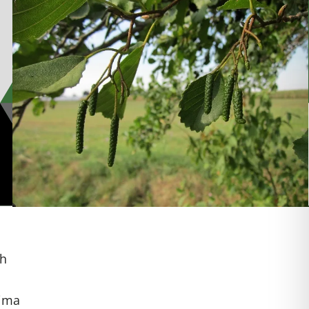
ih
jima