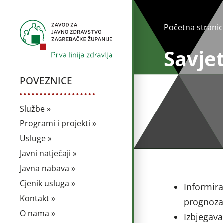
Početna stranic
Savjet
POVEZNICE
Službe »
Programi i projekti »
Usluge »
Javni natječaji »
Javna nabava »
Cjenik usluga »
Informira
Kontakt »
prognoza
O nama »
Izbjegava