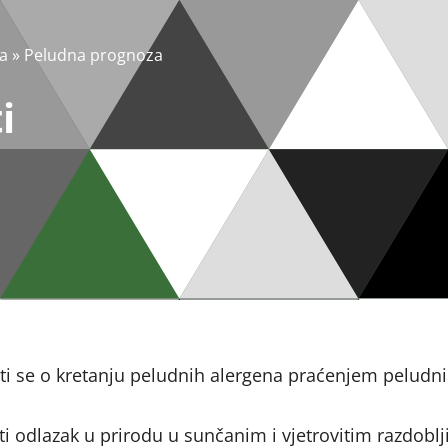
a
»
Peludna prognoza
i
ti se o kretanju peludnih alergena praćenjem peludn
ti odlazak u prirodu u sunčanim i vjetrovitim razdobl