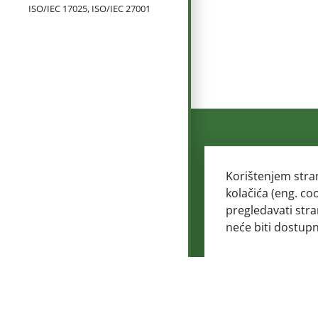
ISO/IEC 17025, ISO/IEC 27001
Korištenjem stra
kolačića (eng. co
pregledavati stra
neće biti dostup
© 2