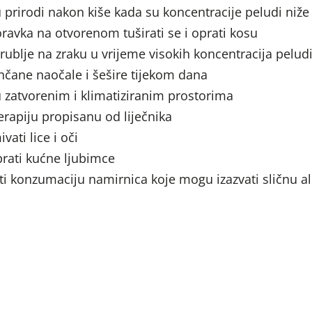
u prirodi nakon kiše kada su koncentracije peludi niže
avka na otvorenom tuširati se i oprati kosu
 rublje na zraku u vrijeme visokih koncentracija pelud
nčane naočale i šešire tijekom dana
u zatvorenim i klimatiziranim prostorima
erapiju propisanu od liječnika
vati lice i oči
 prati kućne ljubimce
ti konzumaciju namirnica koje mogu izazvati sličnu al