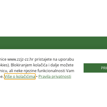
KONTAKT
LINKOVI
nice www.zzjz-zz.hr pristajete na uporabu
okies). Blokiranjem kolačića i dalje možete
Adresa: Mokrička 54, 10290
Hrvatski za
PR
nicu, ali neke njezine funkcionalnosti Vam
Zaprešić
zdravstvo
ne.
Više o kolačićima
•
Pravila privatnosti
Telefon: 01 3319 109
Zagrebačka
026.
Telefax: 01 3319 108
Ministarstv
Republike H
Email:
@ofni
rh.zz-zjzz
Hrvatski za
osiguranje