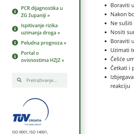
Boraviti 
PCR dijagnostika u
Nakon bor
ZG županiji »
Ne sušiti
Ispitivanje rizika
Nositi su
uzimanja droga »
Boraviti 
Peludna prognoza »
Uzimati t
Portal o
Češće umi
ovisnostima HZJZ »
Četkati i
Izbjegava
reakciju
ISO 9001, ISO 14001,