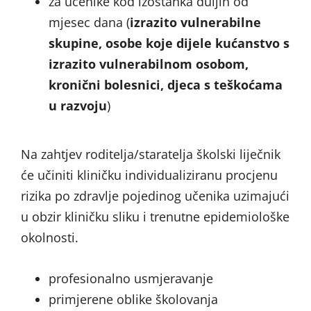
za učenike kod izostanka duljih od
mjesec dana (
izrazito vulnerabilne
skupine, osobe koje dijele kućanstvo s
izrazito vulnerabilnom osobom,
kronični bolesnici, djeca s teškoćama
u razvoju
)
Na zahtjev roditelja/staratelja školski liječnik
će učiniti kliničku individualiziranu procjenu
rizika po zdravlje pojedinog učenika uzimajući
u obzir kliničku sliku i trenutne epidemiološke
okolnosti.
profesionalno usmjeravanje
primjerene oblike školovanja