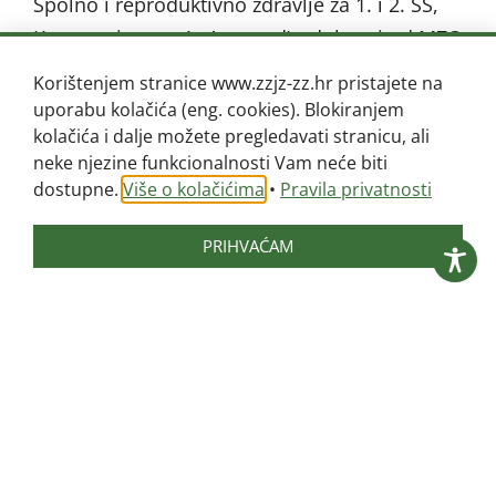
Spolno i reproduktivno zdravlje za 1. i 2. SŠ,
Korona virus za 1.-4. razred) odobreni od MZO
i ponuditi mogućnost uključivanja
Korištenjem stranice www.zzjz-zz.hr pristajete na
liječnika/sestre na daljinu.
uporabu kolačića (eng. cookies). Blokiranjem
kolačića i dalje možete pregledavati stranicu, ali
neke njezine funkcionalnosti Vam neće biti
Savjetovališni rad
dostupne.
Više o kolačićima
•
Pravila privatnosti
Provoditi će se kontinuirano prema
PRIHVAĆAM
zahtjevima na daljinu, video pozivom ili
telefonom, koristiti mogućnost grupnog
savjetovanja za punoljetne, roditelje i
nastavnike.
Skrining na poremećaje
mentalnog zdravlja