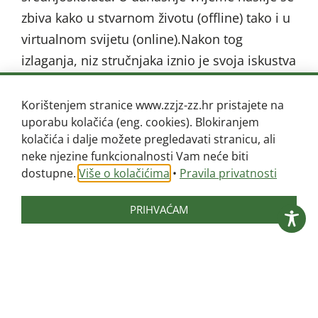
zbiva kako u stvarnom životu (offline) tako i u
virtualnom svijetu (online).Nakon tog
izlaganja, niz stručnjaka iznio je svoja iskustva
u radu s počiniteljima i mnogo češće sa
žrtvama nasilja. Zajednički zaključak svih
Korištenjem stranice www.zzjz-zz.hr pristajete na
uporabu kolačića (eng. cookies). Blokiranjem
sudionika jest da se protiv nasilja uvijek treba
kolačića i dalje možete pregledavati stranicu, ali
boriti i uvijek treba reagirati kad opazimo
neke njezine funkcionalnosti Vam neće biti
nešto nepoželjno. Na nasilje ne treba
dostupne.
Više o kolačićima
•
Pravila privatnosti
postojati tolerancija!
PRIHVAĆAM