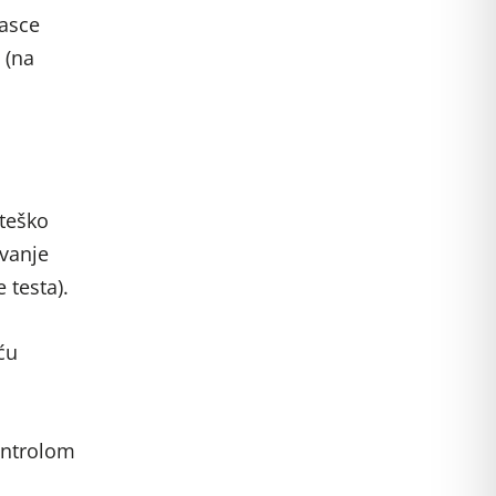
asce
 (na
 teško
avanje
 testa).
ću
ontrolom