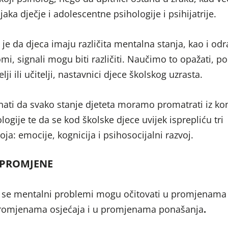
aka dječje i adolescentne psihologije i psihijatrije.
 je da djeca imaju različita mentalna stanja, kao i odras
mi, signali mogu biti različiti. Naučimo to opažati, p
ji ili učitelji, nastavnici djece školskog uzrasta.
znati da svako stanje djeteta moramo promatrati iz ko
logije te da se kod školske djece uvijek isprepliću tri
ja: emocije, kognicija i psihosocijalni razvoj.
 PROMJENE
 se mentalni problemi mogu očitovati u promjenama
promjenama osjećaja i u promjenama ponašanja
.