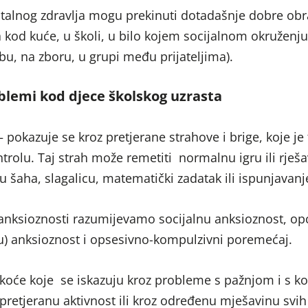
alnog zdravlja mogu prekinuti dotadašnje dobre obr
 kod kuće, u školi, u bilo kojem socijalnom okruženju
bu, na zboru, u grupi među prijateljima).
lemi kod djece školskog uzrasta
 pokazuje se kroz pretjerane strahove i brige, koje je
ntrolu. Taj strah može remetiti normalnu igru ili rješ
ju šaha, slagalicu, matematički zadatak ili ispunjavanje
ksioznosti razumijevamo socijalnu anksioznost, op
nu) anksioznost i opsesivno-kompulzivni poremećaj.
koće koje se iskazuju kroz probleme s pažnjom i s k
pretjeranu aktivnost ili kroz određenu mješavinu svih