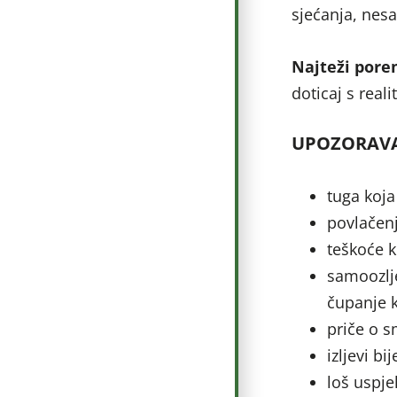
sjećanja, nesa
Najteži porem
doticaj s real
UPOZORAVA
tuga koja
povlačen
teškoće k
samoozlje
čupanje k
priče o sm
izljevi bi
loš uspje