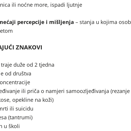
nica ili noćne more, ispadi ljutnje
ećaji percepcije i mišljenja
– stanja u kojima oso
itetom
JUĆI ZNAKOVI
 traje duže od 2 tjedna
je od društva
oncentracije
đivanje ili priča o namjeri samoozljeđivanja (rezanje
ose, opekline na koži)
rti ili suicidu
jesa (tantrumi)
h u školi