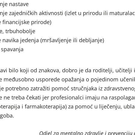
nje nastave
nje zajedničkih aktivnosti (izlet u prirodu ili maturalac
e financijske prirode)
e, trbuhobolje
navika jedenja (mršavljenje ili debljanje)
 spavanja
vi bilo koji od znakova, dobro je da roditelji, učitelji 
ole međusobno usporede opažanja o pojedinom učeni
 je potrebno zatražiti pomoć stručnjaka iz zdravstveno
e ne treba čekati jer profesionalci imaju na raspolaga
erapija i farmakoterapija) za pomoć u liječenju, ubl
egoba.
Odjel za mentalno zdravlje i prevenciju o