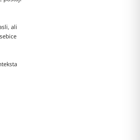
li, ali
osebice
nteksta