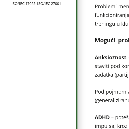
ISO/IEC 17025, ISO/IEC 27001
Problemi ment
funkcioniranja
treningu u klu
Mogući prob
Anksioznost
–
staviti pod ko
zadatka (parti
Pod pojmom an
(generalizira
ADHD
–
poteš
impulsa, kroz 