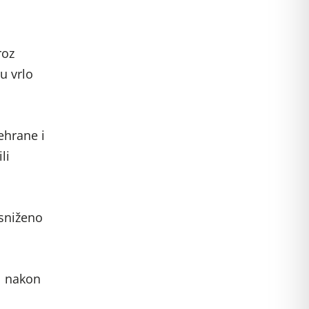
roz
u vrlo
ehrane i
li
 sniženo
e nakon