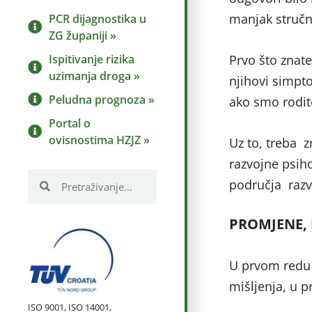
manjak stručnj
PCR dijagnostika u
ZG županiji »
Ispitivanje rizika
Prvo što znate
uzimanja droga »
njihovi simpto
Peludna prognoza »
ako smo roditel
Portal o
ovisnostima HZJZ »
Uz to, treba 
razvojne psiho
područja razvo
PROMJENE,
U prvom redu
mišljenja, u 
ISO 9001, ISO 14001,