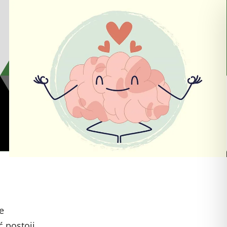
e
ć postoji