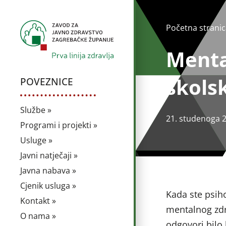
Početna stranic
Menta
škols
POVEZNICE
Službe »
21. studenoga 
Programi i projekti »
Usluge »
Javni natječaji »
Javna nabava »
Cjenik usluga »
Kada ste psiho
Kontakt »
mentalnog zdra
O nama »
odgovori bilo 