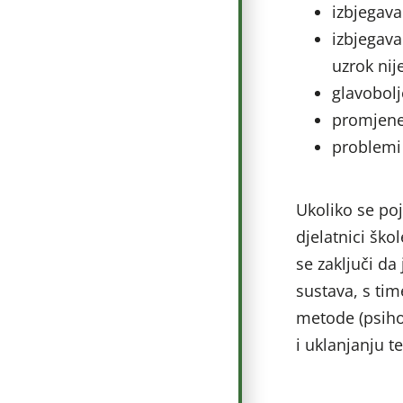
izbjegava
izbjegava
uzrok nij
glavobolj
promjene 
problemi
Ukoliko se poja
djelatnici šk
se zaključi da
sustava, s tim
metode (psihot
i uklanjanju t