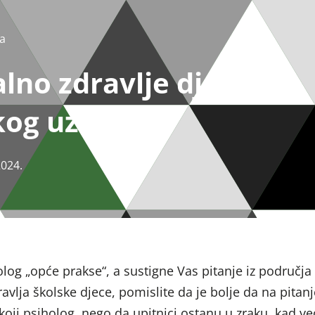
a
lno zdravlje djece
kog uzrasta
2024.
log „opće prakse“, a sustigne Vas pitanje iz područja
vlja školske djece, pomislite da je bolje da na pitanj
koji psiholog, nego da upitnici ostanu u zraku, kad ve