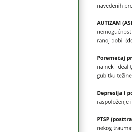
navedenih pr
AUTIZAM (AS
nemogućnost ko
ranoj dobi (do
Poremećaj p
na neki ideal t
gubitku težine
Depresija i 
raspoloženje 
PTSP (posttr
nekog traumat