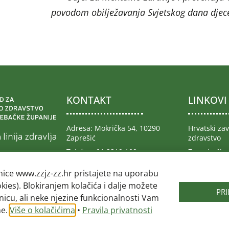
povodom obilježavanja Svjetskog dana djece
KONTAKT
LINKOVI
Adresa: Mokrička 54, 10290
Hrvatski za
Zaprešić
zdravstvo
Telefon: 01 3319 109
Zagrebačka
026.
Telefax: 01 3319 108
Ministarstv
nice www.zzjz-zz.hr pristajete na uporabu
Republike H
Email:
@ofni
rh.zz-zjzz
okies). Blokiranjem kolačića i dalje možete
Hrvatski za
PR
nicu, ali neke njezine funkcionalnosti Vam
osiguranje
ne.
Više o kolačićima
•
Pravila privatnosti