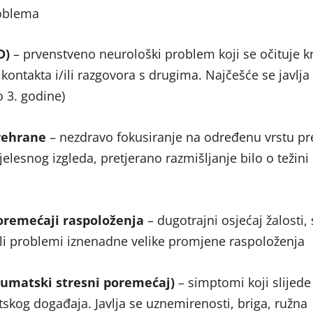
oblema
D)
–
prvenstveno neurološki problem koji se očituje k
ntakta i/ili razgovora s drugima. Najčešće se javlja 
 3. godine)
rehrane
–
nezdravo fokusiranje na određenu vrstu pr
jelesnog izgleda, pretjerano razmišljanje bilo o težini i
poremećaji raspoloženja
–
dugotrajni osjećaj žalosti,
ili problemi iznenadne velike promjene raspoloženja
aumatski stresni poremećaj)
– simptomi koji slijed
skog događaja. Javlja se uznemirenosti, briga, ružna