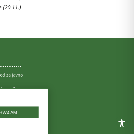
 (20.11.)
vod za javno
 županija
o zdravstva
rvatske
vod za zdravstveno
IHVAĆAM