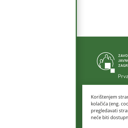
© 2
Korištenjem stra
kolačića (eng. co
pregledavati stra
neće biti dostup