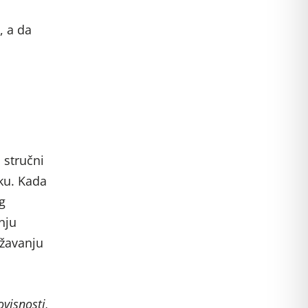
, a da
i stručni
ku. Kada
g
nju
ažavanju
visnosti,