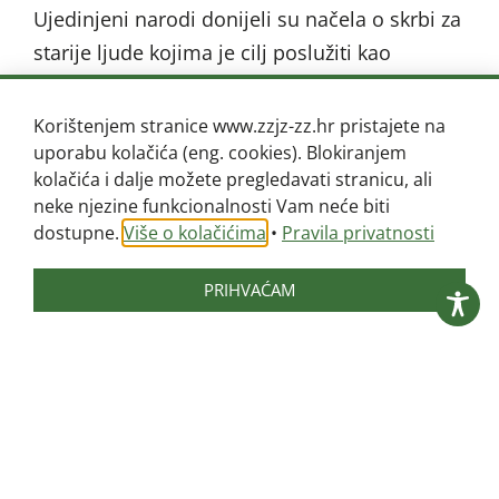
Ujedinjeni narodi donijeli su načela o skrbi za
starije ljude kojima je cilj poslužiti kao
vodstvo u osiguravanju unapređenja zaštite
zdravlja starijih i poboljšanje kvalitete
Korištenjem stranice www.zzjz-zz.hr pristajete na
njihovog življenja. Jedno od načela se
uporabu kolačića (eng. cookies). Blokiranjem
kolačića i dalje možete pregledavati stranicu, ali
usmjerava na „postizanje najbolje moguće
neke njezine funkcionalnosti Vam neće biti
razine tjelesnoga, društvenog i emotivnog
dostupne.
Više o kolačićima
•
Pravila privatnosti
blagostanja, te sprječavanje ili odgodu
početka bolesti.“ Tako je cijelo desetljeće
PRIHVAĆAM
2020. – 2030. na 73. skupštini Svjetske
zdravstvene organizacije održanoj 3. kolovoza
2020. godine, proglašeno „Desetljećem
zdravog starenja 2020-2030“. Zdravo starenje
se prema Svjetskoj zdravstvenoj organizaciji
definira kao proces održavanja zdravlja i