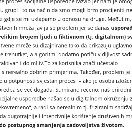
 se proces socijalne usporedbe razvio jer nam je om
 u grupi i to na način da smo mogli brzo procijeniti ne
jeti gdje se mi uklapamo u odnosu na druge. Međutim,
štvenih mreža javlja se problem jer se danas
uspore
elikim brojem ljudi u fiktivnom (tj. digitalnom) sv
tvene mreže su dizajnirane tako da prikazuju uglav
je trenutke“, a algoritmi dodatno potiču vidljivost sadr
aktivan i dojmljiv.To za korisnika znači učestalo
 s nerealno dobrim primjerima. Također, problem je i
e u potpunosti svjestan proces – ako je osoba izlože
oredba se već događa. Sumirano rečeno, naš prirodni
ijalne usporedbe našao se u digitalnom okruženju 
ekovremeno“, a radi sa nerealnim tj. friziranim sadrža
da dugotrajnije i intenzivnije korištenje društvenih m
do postupnog smanjenja zadovoljstva životom.