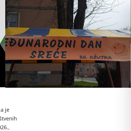
a je
štvenih
26.,