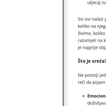
utjecaj n
Svi ovi nalazi
koliko na njeg
živimo, koliko
razumjeli na k
je najprije o
Što je sreća
Ne postoji je
reći da pojam
Emocion
doživljav