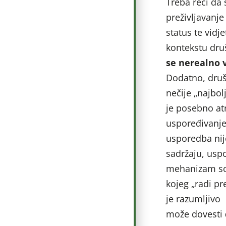
Treba reći da
preživljavanje
status te vid
kontekstu dru
se nerealno v
Dodatno, druš
nečije „najbol
je posebno atr
uspoređivanje
usporedba nij
sadržaju, usp
mehanizam soc
kojeg „radi pr
je razumljivo 
može dovesti