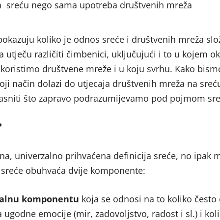
a
sreću nego sama upotreba društvenih mreža
 pokazuju koliko je odnos sreće i društvenih mreža slo
a utječu različiti čimbenici, uključujući i to u kojem o
 koristimo društvene mreže i u koju svrhu. Kako bism
oji način dolazi do utjecaja društvenih mreža na sreć
bjasniti što zapravo podrazumijevamo pod pojmom sr
?
dna, univerzalno prihvaćena definicija sreće, no ipa
 sreće obuhvaća dvije komponente:
alnu komponentu
koja se odnosi na to koliko često
a ugodne emocije (mir, zadovoljstvo, radost i sl.) i kol