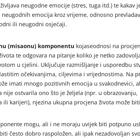
oživljava neugodne emocije (stres, tuga itd.) te kakav 
 neugodnih emocija kroz vrijeme, odnosno prevladava
odni ili neugodni osjećaji.
vnu (misaonu) komponentu
kojaseodnosi na procje
 života te odgovara na pitanje koliko je netko zadovolj
votom u cjelini. Uključuje razmišljanje i usporedbu s
vlastitim očekivanjima, ciljevima i vrijednostima. Na p
e imati mnogo pozitivnih emocija u svakodnevici, al
 nije ostvarila ono što je željela (npr. u obrazovanju,
ili karijeri), njezina ukupna procjena života može biti
ponente mogu, ali i ne moraju uvijek biti potpuno u
iti često dobro raspoložen, ali ipak nezadovoljan sv