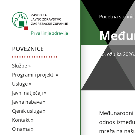
Početna stranic
Međun
POVEZNICE
20. ožujka 2026.
Službe »
Programi i projekti »
Usluge »
Javni natječaji »
Javna nabava »
Cjenik usluga »
Međunarodni d
Kontakt »
odnos između 
O nama »
mreža na našu