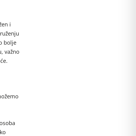
žen i
kruženju
o bolje
u, važno
eće.
k možemo
 osoba
iko