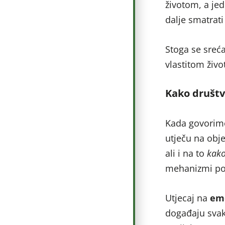
životom, a jed
dalje smatrati
Stoga se sreć
vlastitom živ
Kako društv
Kada govorimo
utječu na obj
ali i na to
kako
mehanizmi pomo
Utjecaj na
em
događaju svak