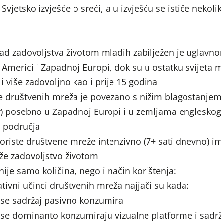
 Svjetsko izvješće o sreći, a u izvješću se ističe nekoli
ad zadovoljstva životom mladih zabilježen je uglavn
 Americi i Zapadnoj Europi, dok su u ostatku svijeta 
li više zadovoljno kao i prije 15 godina
e društvenih mreža je povezano s nižim blagostanje
g
) posebno u Zapadnoj Europi i u zemljama engleskog
 područja
koriste društvene mreže intenzivno (7+ sati dnevno) i
že zadovoljstvo životom
ije samo količina, nego i način korištenja:
tivni učinci društvenih mreža najjači su kada:
se sadržaj pasivno konzumira
se dominanto konzumiraju vizualne platforme i sadrž