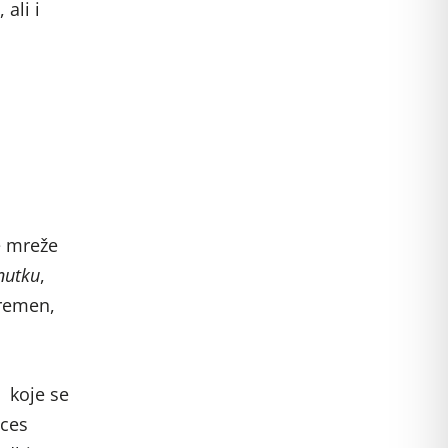
ali i
e mreže
nutku
,
vremen,
 koje se
oces