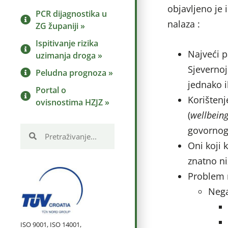
objavljeno je i
PCR dijagnostika u
nalaza :
ZG županiji »
Ispitivanje rizika
Najveći p
uzimanja droga »
Sjevernoj
Peludna prognoza »
jednako i
Portal o
Korištenj
ovisnostima HZJZ »
(
wellbein
govornog
Oni koji 
znatno ni
Problem n
Nega
ISO 9001, ISO 14001,