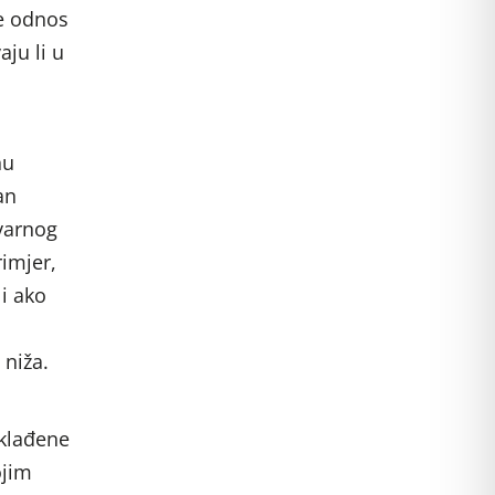
je odnos
ju li u
nu
an
tvarnog
rimjer,
i ako
 niža.
sklađene
ojim