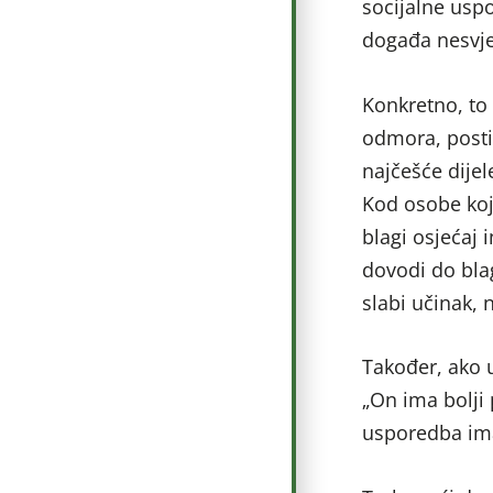
socijalne usp
događa nesvj
Konkretno, to 
odmora, postig
najčešće dijel
Kod osobe koj
blagi osjećaj i
dovodi do bla
slabi učinak, 
Također, ako 
„On ima bolji
usporedba ima