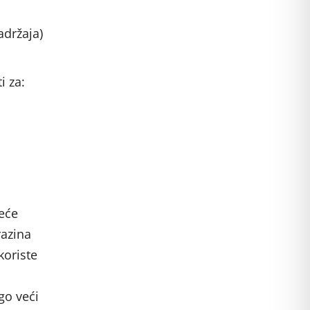
adržaja)
i za:
reće
razina
koriste
go veći