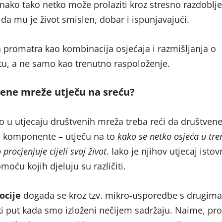
nako tako netko može prolaziti kroz stresno razdoblje, 
 da mu je život smislen, dobar i ispunjavajući.
a promatra kao kombinacija osjećaja i razmišljanja o
otu, a ne samo kao trenutno raspoloženje.
ene mreže utječu na sreću?
 u utjecaju društvenih mreža treba reći da društven
e komponente – utječu na to
kako se netko osjeća u tre
 procjenjuje cijeli svoj život
. Iako je njihov utjecaj isto
ću kojih djeluju su različiti.
ocije
događa se kroz tzv. mikro-usporedbe s drugima
i put kada smo izloženi nečijem sadržaju. Naime, pr