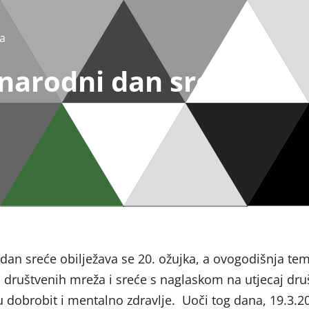
a
arodni dan sreće
an sreće obilježava se 20. ožujka, a ovogodišnja tem
društvenih mreža i sreće s naglaskom na utjecaj dru
 dobrobit i mentalno zdravlje. Uoči tog dana, 19.3.20