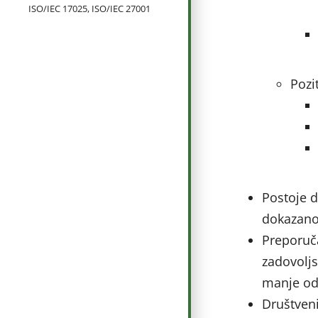
ISO/IEC 17025, ISO/IEC 27001
Pozi
Postoje d
dokazano 
Preporuča
zadovoljs
manje od
Društveni