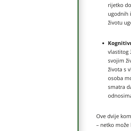
rijetko d
ugodnih i
životu ug
Kogniti
vlastitog
svojim ži
života s 
osoba mož
smatra da
odnosima 
Ove dvije kom
– netko može b