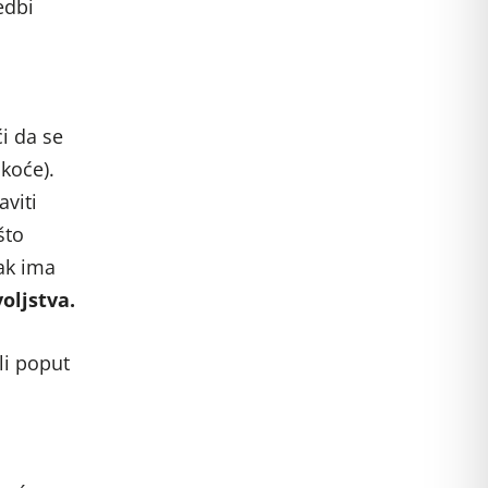
edbi
u
i da se
škoće).
viti
što
ak ima
oljstva.
li poput