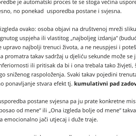
oredbe je automatski proces te se stoga većina uspor
esno, no ponekad usporedba postane i svjesna.
izgleda ovako: osoba objavi na društvenoj mreži slik
nutog uspjeha ili vlastitog „najboljeg izdanja“ (buduć
e upravo najbolji trenuci života, a ne neuspjesi i pote
a promatra takav sadržaj u djeliću sekunde može se ja
nferiornosti ili pritisak da bi i ona trebala tako živjeti, 
go sniženog raspoloženja. Svaki takav pojedini trenut
no ponavljanje stvara efekt tj.
kumulativni pad zadov
usporedba postane svjesna pa ju prate konkretne mis
 posao od mene“ ili „Ona izgleda bolje od mene“ takva
 emocionalno jači utjecaj i duže traje.