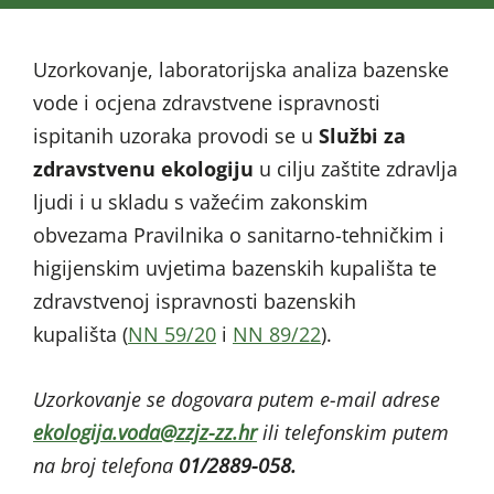
Uzorkovanje, laboratorijska analiza bazenske
vode i ocjena zdravstvene ispravnosti
ispitanih uzoraka provodi se u
Službi za
zdravstvenu ekologiju
u cilju zaštite zdravlja
ljudi i u skladu s važećim zakonskim
obvezama Pravilnika o sanitarno-tehničkim i
higijenskim uvjetima bazenskih kupališta te
zdravstvenoj ispravnosti bazenskih
kupališta (
NN 59/20
i
NN 89/22
).
Uzorkovanje se dogovara putem e-mail adrese
@adov.ajigoloke
rh.zz-zjzz
ili telefonskim putem
na broj telefona
01/2889-058.