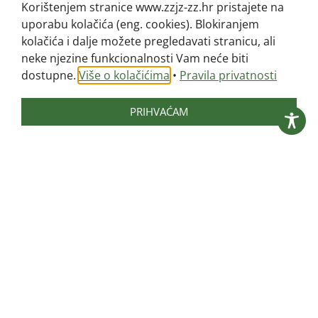
Korištenjem stranice www.zzjz-zz.hr pristajete na
analiziraju se svi traženi parametri, a u
uporabu kolačića (eng. cookies). Blokiranjem
slučaju kemijskoga onečišćenja, određuju se
kolačića i dalje možete pregledavati stranicu, ali
neke njezine funkcionalnosti Vam neće biti
samo neuspravni pokazatelji.
dostupne.
Više o kolačićima
•
Pravila privatnosti
Obveze prema građanima
PRIHVAĆAM
Odgovorna osoba bazenskog kupališta
obvezna je za svaki bazen na oglasnu ploču
bazena ili bazenskog kupališta staviti
obavijest koja sadrži informacije o rezultatima
laboratorijskih ispitivanja, s nalazom
ispravnosti, za minimalno posljednje
laboratorijsko ispitivanje bazenske vode.
Oblici suradnje