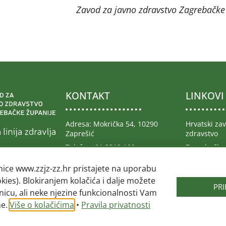
Zavod za javno zdravstvo Zagrebačke
KONTAKT
LINKOVI
Adresa: Mokrička 54, 10290
Hrvatski za
Zaprešić
zdravstvo
Telefon: 01 3319 109
Zagrebačka
026.
Telefax: 01 3319 108
Ministarstv
nice www.zzjz-zz.hr pristajete na uporabu
Republike H
Email:
@ofni
rh.zz-zjzz
okies). Blokiranjem kolačića i dalje možete
Hrvatski za
PR
nicu, ali neke njezine funkcionalnosti Vam
osiguranje
ne.
Više o kolačićima
•
Pravila privatnosti