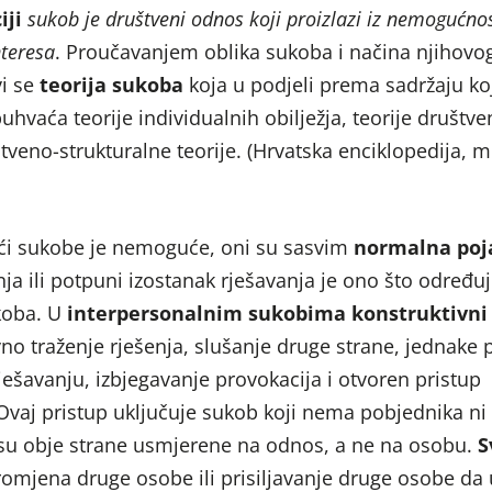
iji
sukob je društveni odnos koji proizlazi iz nemogućnos
nteresa
. Proučavanjem oblika sukoba i načina njihovo
vi se
teorija sukoba
koja u podjeli prema sadržaju ko
hvaća teorije individualnih obilježja, teorije društve
tveno-strukturalne teorije. (Hrvatska enciklopedija, 
ći sukobe je nemoguće, oni su sasvim
normalna poj
ja ili potpuni izostanak rješavanja je ono što određu
koba. U
interpersonalnim sukobima
konstruktivni
vno traženje rješenja, slušanje druge strane, jednake p
ješavanju, izbjegavanje provokacija i otvoren pristup
vaj pristup uključuje sukob koji nema pobjednika ni
r su obje strane usmjerene na odnos, a ne na osobu.
S
romjena druge osobe ili prisiljavanje druge osobe da 