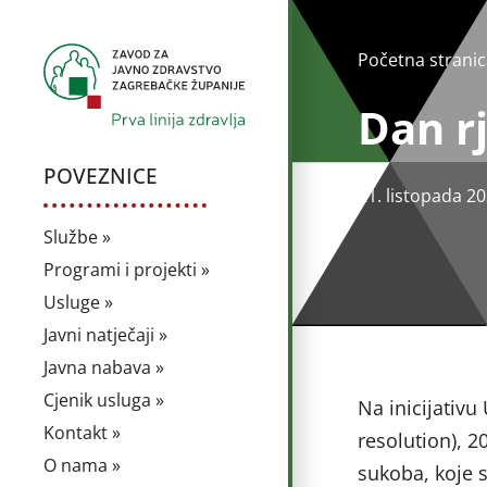
Početna stranic
Dan r
POVEZNICE
21. listopada 20
Službe »
Programi i projekti »
Usluge »
Javni natječaji »
Javna nabava »
Cjenik usluga »
Na inicijativu
Kontakt »
resolution), 2
O nama »
sukoba, koje s