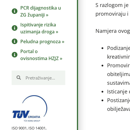
S razlogom je 
PCR dijagnostika u
promoviraju i 
ZG županiji »
Ispitivanje rizika
Namjera ovog 
uzimanja droga »
Peludna prognoza »
Podizanje
Portal o
kreativn
ovisnostima HZJZ »
Promovira
obiteljim
sustavim
Isticanje
Postizanj
obilježav
ISO 9001, ISO 14001,