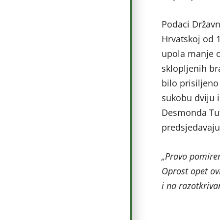
Podaci Državn
Hrvatskoj od 1
upola manje o
sklopljenih br
bilo prisiljen
sukobu dviju il
Desmonda Tut
predsjedavajuć
„Pravo pomirenj
Oprost opet ovi
i na razotkriva