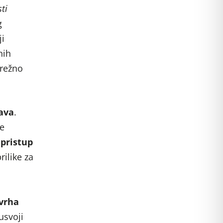
ti
g
ji
nih
mrežno
ava
.
je
 pristup
rilike za
vrha
usvoji