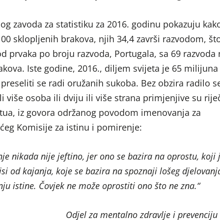
og zavoda za statistiku za 2016. godinu pokazuju kak
00 sklopljenih brakova, njih 34,4 završi razvodom, što
d prvaka po broju razvoda, Portugala, sa 69 razvoda 
akova. Iste godine, 2016., diljem svijeta je 65 milijuna 
o preseliti se radi oružanih sukoba. Bez obzira radilo s
i više osoba ili dviju ili više strana primjenjive su rije
ua, iz govora održanog povodom imenovanja za
eg Komisije za istinu i pomirenje:
e nikada nije jeftino, jer ono se bazira na oprostu, koji 
si od kajanja, koje se bazira na spoznaji lošeg djelovanj
nju istine. Čovjek ne može oprostiti ono što ne zna.“
Odjel za mentalno zdravlje i prevenciju 