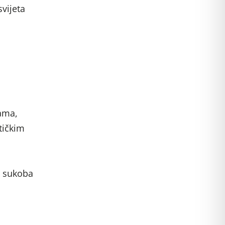
vijeta
lama,
tičkim
a sukoba