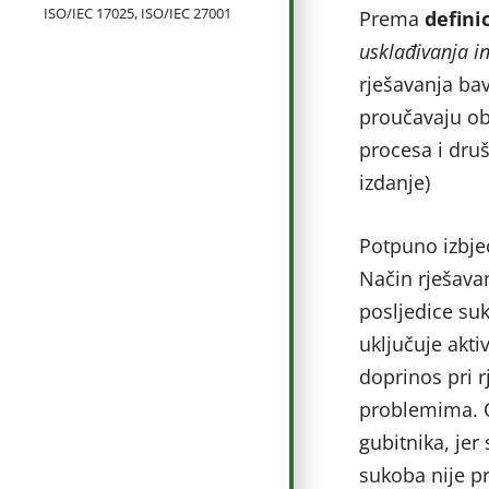
ISO/IEC 17025, ISO/IEC 27001
Prema
definic
usklađivanja i
rješavanja ba
proučavaju obu
procesa i druš
izdanje)
Potpuno izbje
Način rješavan
posljedice su
uključuje akti
doprinos pri r
problemima. O
gubitnika, je
sukoba nije p