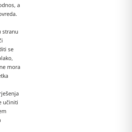
odnos, a
ovreda.
u stranu
či
iti se
olako,
a ne mora
etka
rješenja
 učiniti
jem
a