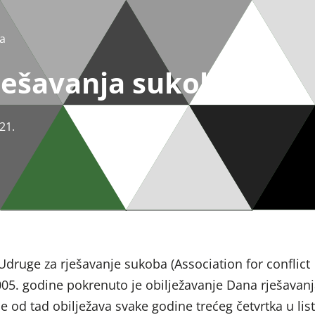
a
ješavanja sukoba
21.
 Udruge za rješavanje sukoba (Association for conflict
005. godine pokrenuto je obilježavanje Dana rješavan
e od tad obilježava svake godine trećeg četvrtka u li