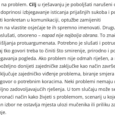
d na problem.
Cilj
u rješavanju je poboljšati narušeni 
oprinosi izbjegavanje isticanja prijašnjih sukoba i p
ti konkretan u komunikaciji, optužbe zamijeniti
 na vlastite osjećaje te ih spremno imenovati. Drug
aslušati, otvoreno –
napad nije najbolja obrana
. To zna
išljanja protuargumenata. Potrebno je slušati i potrud
j tko govori treba to činiti što smirenije, prirodno i p
bjegavanja pogleda. Ako problem nije odmah riješen, 
e poželjno donijeti zajedničke zaključke kao način završ
uključuje zajedničko viđenje problema, biranje smjera
ogovor o potrebnim koracima. Neki problemi nemaju 
oljno zadovoljavajućih rješenja. U tom slučaju može se
pronaći način kako živjeti s problemom, scenarij u ko
n izbor ne ostavlja mjesta ulozi mučenika ili priliku z
nje.