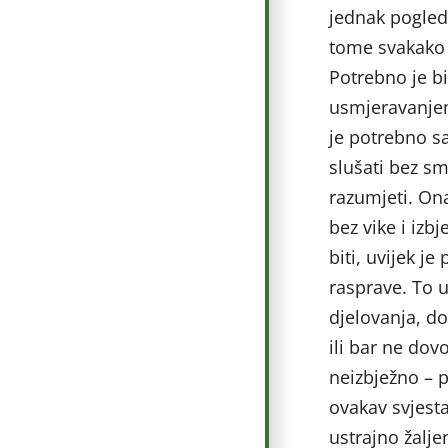
jednak pogle
tome svakako d
Potrebno je bi
usmjeravanjem
je potrebno s
slušati bez sm
razumjeti. Ona
bez vike i iz
biti, uvijek j
rasprave. To 
djelovanja, d
ili bar ne dov
neizbježno – 
ovakav svjesta
ustrajno žalje