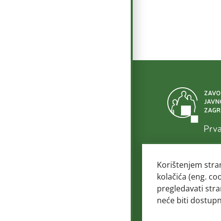
© 2
Korištenjem stra
kolačića (eng. co
pregledavati stra
neće biti dostup