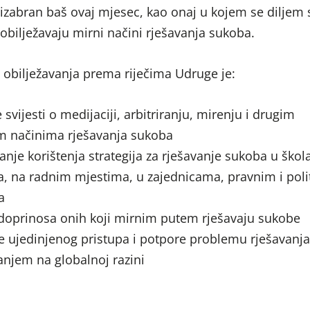
izabran baš ovaj mjesec, kao onaj u kojem se diljem s
obilježavaju mirni načini rješavanja sukoba.
obilježavanja prema riječima Udruge je:
 svijesti o medijaciji, arbitriranju, mirenju i drugim
im načinima rješavanja sukoba
nje korištenja strategija za rješavanje sukoba u ško
a, na radnim mjestima, u zajednicama, pravnim i poli
a
 doprinosa onih koji mirnim putem rješavaju sukobe
e ujedinjenog pristupa i potpore problemu rješavanj
anjem na globalnoj razini