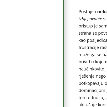
Postoje i
neko
izbjegavanje
su
pristup je sa
strana se pove
kao posljedic
frustracije ra
može ga se na
privid u kojem
neučinkovito 
rješenja nego 
potkopavaju o
dominacijom j
tom odnosu, 
uključuje kont