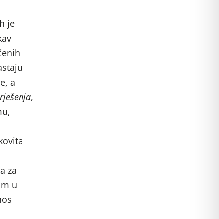
h je
kav
čenih
astaju
e, a
 rješenja
,
mu,
kovita
a za
om u
nos