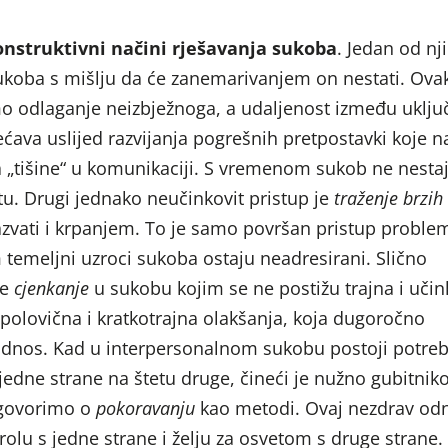
nstruktivni
načini rješavanja sukoba
. Jedan od nji
koba s mišlju da će zanemarivanjem on nestati. Ova
mo odlaganje neizbježnoga, a udaljenost između uklju
ćava uslijed razvijanja pogrešnih pretpostavki koje n
a „tišine“ u komunikaciji. S vremenom sukob ne nestaj
stu. Drugi jednako neučinkovit pristup je
traženje brzih
zvati i krpanjem. To je samo površan pristup proble
 temeljni uzroci sukoba ostaju neadresirani. Slično
je
cjenkanje
u sukobu kojim se ne postižu trajna i učin
polovična i kratkotrajna olakšanja, koja dugoročno
dnos. Kad u interpersonalnom sukobu postoji potreb
edne strane na štetu druge, čineći je nužno gubitnik
govorimo o
pokoravanju
kao metodi. Ovaj nezdrav od
rolu s jedne strane i želju za osvetom s druge strane.