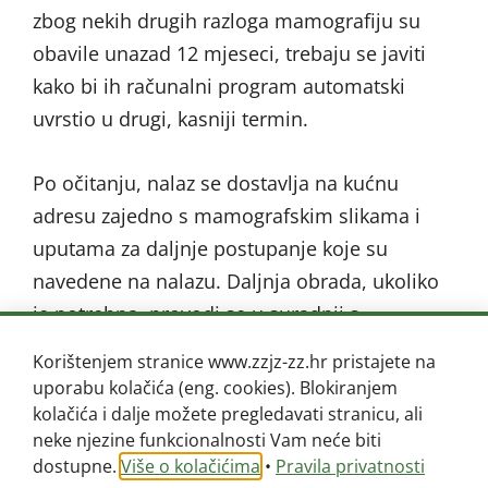
zbog nekih drugih razloga mamografiju su
obavile unazad 12 mjeseci, trebaju se javiti
kako bi ih računalni program automatski
uvrstio u drugi, kasniji termin.
Po očitanju, nalaz se dostavlja na kućnu
adresu zajedno s mamografskim slikama i
uputama za daljnje postupanje koje su
navedene na nalazu. Daljnja obrada, ukoliko
je potrebna, provodi se u suradnji s
odabranim liječnikom obiteljske medicine.
Korištenjem stranice www.zzjz-zz.hr pristajete na
uporabu kolačića (eng. cookies). Blokiranjem
Za sva pitanja i nejasnoće oko provođenja
kolačića i dalje možete pregledavati stranicu, ali
neke njezine funkcionalnosti Vam neće biti
Nacionalnog programa ranog otkrivanja raka
dostupne.
Više o kolačićima
•
Pravila privatnosti
dojke, stanovnice Zagrebačke županije mogu