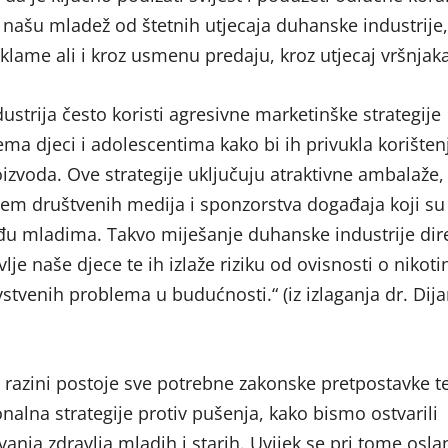
i našu mladež od štetnih utjecaja duhanske industrije,
eklame ali i kroz usmenu predaju, kroz utjecaj vršnjaka
strija često koristi agresivne marketinške strategije
ma djeci i adolescentima kako bi ih privukla korišten
izvoda. Ove strategije uključuju atraktivne ambalaže,
em društvenih medija i sponzorstva događaja koji su
u mladima. Takvo miješanje duhanske industrije dir
lje naše djece te ih izlaže riziku od ovisnosti o nikoti
vstvenih problema u budućnosti.“ (iz izlaganja dr. Dij
 razini postoje sve potrebne zakonske pretpostavke t
onalna strategije protiv pušenja, kako bismo ostvarili
nja zdravlja mladih i starih. Uvijek se pri tome osl