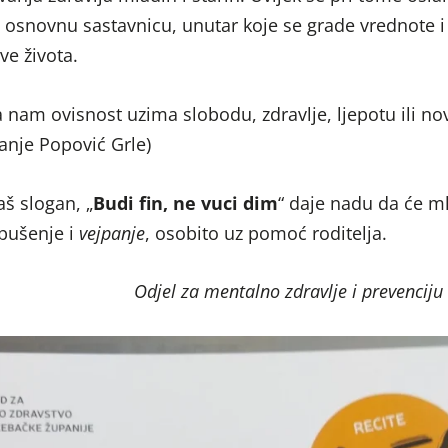
o osnovnu sastavnicu, unutar koje se grade vrednote i
ve života.
 nam ovisnost uzima slobodu, zdravlje, ljepotu ili nova
Sanje Popović Grle)
š slogan, „
Budi fin, ne vuci dim
“ daje nadu da će m
 pušenje i
vejpanje
, osobito uz pomoć roditelja.
Odjel za mentalno zdravlje i prevenciju 