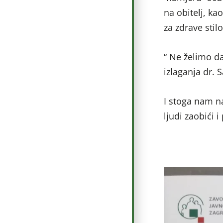
na obitelj, ka
za zdrave stilo
“ Ne želimo da
izlaganja dr. 
I stoga nam na
ljudi zaobići i