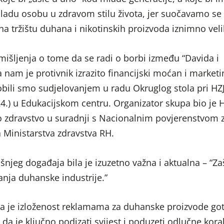
mladu osobu u zdravom stilu života, jer suočavamo se
a tržištu duhana i nikotinskih proizvoda iznimno veli
mišljenja o tome da se radi o borbi između “Davida i
da nam je protivnik izrazito financijski moćan i marketi
obili smo sudjelovanjem u radu Okruglog stola pri HZJ
4.) u Edukacijskom centru. Organizator skupa bio je H
o zdravstvo u suradnji s Nacionalnim povjerenstvom 
 Ministarstva zdravstva RH.
jeg događaja bila je izuzetno važna i aktualna – “Zaš
anja duhanske industrije.”
da je izloženost reklamama za duhanske proizvode go
 da je ključno podizati svijest i poduzeti odlučne kor