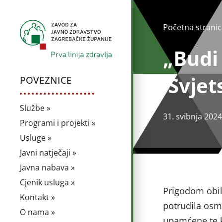
Početna stranic
„Budi 
Svjet
POVEZNICE
Službe »
31. svibnja 2024
Programi i projekti »
Usluge »
Javni natječaji »
Javna nabava »
Cjenik usluga »
Prigodom obil
Kontakt »
potrudila osmi
O nama »
upamćene te ko