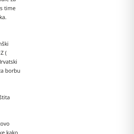
 s time
ka.
nški
Z (
rvatski
za borbu
tita
tovo
ake kako