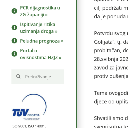
cilj podržati 
PCR dijagnostika u
ZG županiji »
da je ponuda n
Ispitivanje rizika
uzimanja droga »
Potvrdu svog 
Peludna prognoza »
Golijata“, tj. 
probitačan, d
Portal o
ovisnostima HZJZ »
28.svibnja 202
zavod za javn
protiv pušenja
Tema ovogodišn
djece od uplit
Shvatili smo 
sveprisutna te
ISO 9001, ISO 14001,