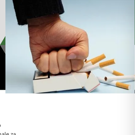
.
o
male za