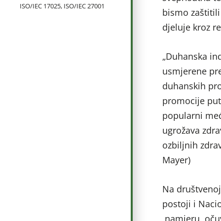
ISO/IEC 17025, ISO/IEC 27001
bismo zaštitil
djeluje kroz r
„Duhanska indu
usmjerene pre
duhanskih pro
promocije put
popularni međ
ugrožava zdrav
ozbiljnih zdra
Mayer)
Na društvenoj
postoji i Naci
namjeru očuva