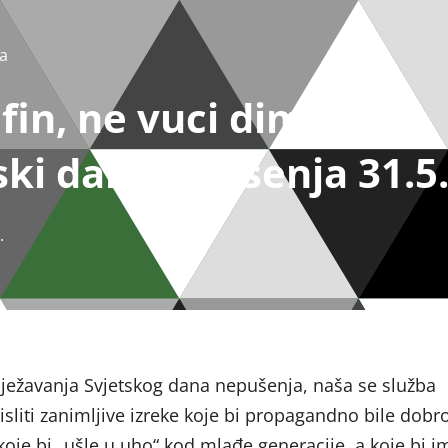
a
fin, ne vuci dim“ –
ski dan nepušenja 31.5
.
ježavanja Svjetskog dana nepušenja, naša se služba
sliti zanimljive izreke koje bi propagandno bile dobr
je bi „ušle u uho“ kod mlađe generacije, a koje bi i