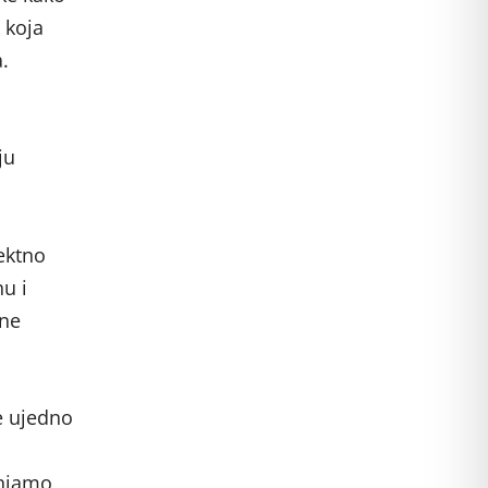
 koja
.
ju
ektno
nu i
ane
e ujedno
anjamo