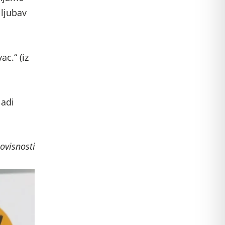
 ljubav
c.“ (iz
ladi
ovisnosti